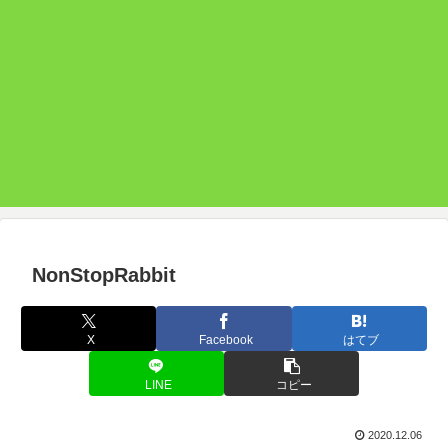
NonStopRabbit
X
Facebook
はてブ
LINE
コピー
2020.12.06